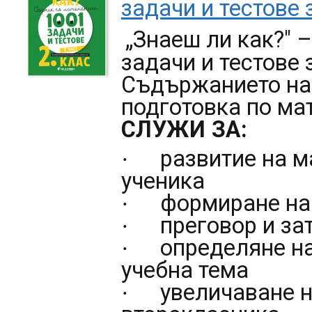
задачи и тестове з
„Знаеш ли как?" 
задачи и тестове
з
Съдържанието на
подготовка по ма
СЛУЖИ ЗА:
развитие на м
·
ученика
формиране на
·
преговор и за
·
определяне на
·
учебна тема
увеличаване н
·