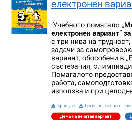
електронен вариа
Учебното помагало „
Ма
електронен вариант
“
за
с три нива на трудност
задачи за самопроверк
вариант, обособени в „
състезания, олимпиади 
Помагалото предостав
работа, самоподготовка
използва и при целодн
Брошура
Годишно разпределени
Демо на печатен вариант