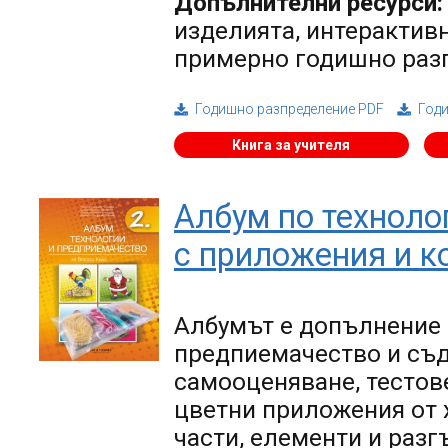
Допълнителни ресурси:
изделията, интерактивн
примерно годишно раз
Годишно разпределение PDF
Год
Книга за учителя
Албум по техноло
с приложения и к
Албумът е допълнение 
предпиемачество и съд
самооценяване, тестове
цветни приложения от х
части, елементи и разг