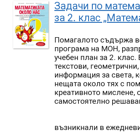
Задачи по матема
за 2. клас „Матем
Помагалото съдържа вс
програма на МОН, разп
учебен план за 2. клас
текстови, геометрични,
информация за света, к
нещата около тях с по
креативното мислене, 
самостоятелно решаван
възникнали в ежедневи