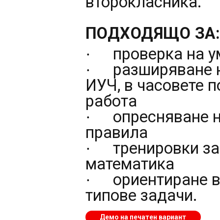
второкласника.
ПОДХОДЯЩО ЗА
проверка на у
·
разширяване н
·
ИУЧ, в часовете п
работа
опресняване н
·
правила
тренировки з
·
математика
ориентиране в
·
типове задачи.
Демо на печатен вариант