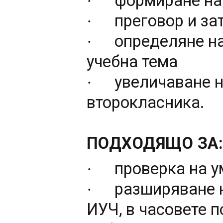
формиране на
·
преговор и за
·
определяне на
·
учебна тема
увеличаване н
·
второкласника.
ПОДХОДЯЩО ЗА
проверка на у
·
разширяване н
·
ИУЧ, в часовете п