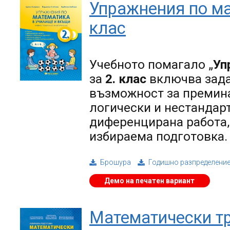
Упражнения по ма
клас
Учебното помагало „
Уп
за
2. клас
включва зада
възможност за премина
логически и нестандар
диференцирана работа,
избираема подготовка.
Брошура
Годишно разпределени
Демо на печатен вариант
Математически тр