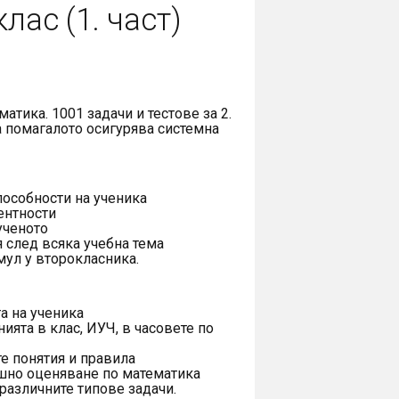
клас (1. част)
матика. 1001 задачи и тестове
за 2.
а помагалото осигурява системна
пособности на ученика
ентности
ученото
 след всяка учебна тема
мул у второкласника.
а на ученика
ията в клас, ИУЧ, в часовете по
е понятия и правила
шно оценяване по математика
различните типове задачи.