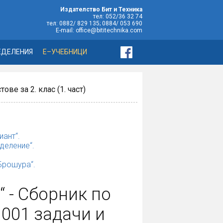
Издателство Бит и Техника
тел: 052/36 32 74
тел: 0882/ 829 135; 0884/ 053 690
E-mail: office@bititechnika.com
ЕДЕЛЕНИЯ
Е–УЧЕБНИЦИ
ове за 2. клас (1. част)
иант“.
деление“.
„Брошура“.
“ - Сборник по
001 задачи и