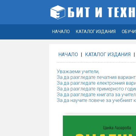
НАЧАЛО
КАТАЛОГ ИЗДАНИЯ
ОБУЧИ
НАЧАЛО
|
КАТАЛОГ ИЗДАНИЯ
|
Уважаеми учители,
За да разгледате печатния вариант
За да разгледате електронния вари
За да разгледате примерното годи
За да разгледате книгата за учител
За да научите повече за учебният 