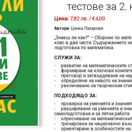
тестове за 2. 
Цена:
7,82 лв. / €4,00
Автори:
Цанка Лазарова
„Знаеш ли как?" – Сборник по мате
клас в две части
. Съдържанието н
подготовка по математика.
СЛУЖИ ЗА:
развитие на математическите с
·
формиране на ключови компет
·
преговор и затвърдяване на на
·
определяне на нивото на знания
·
увеличаване на творческия сти
·
ПОДХОДЯЩО ЗА:
проверка на уменията и знаният
·
разширяване на уменията и знан
·
самоподготовка и за лятна работа
опресняване на математическит
·
тренировки за национално вън
·
ориентиране в особеностите на 
·