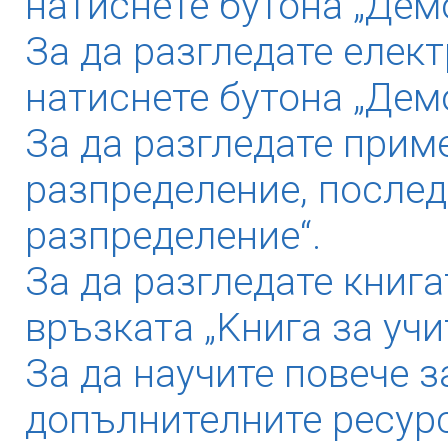
натиснете бутона „Демо
За да разгледате елек
натиснете бутона „Дем
За да разгледате прим
разпределение, послед
разпределение“.
За да разгледате книга
връзката „Kнига за учи
За да научите повече з
допълнителните ресурс