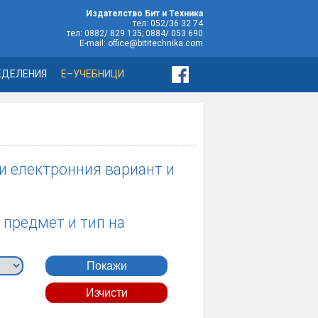
Издателство Бит и Техника
тел: 052/36 32 74
тел: 0882/ 829 135; 0884/ 053 690
E-mail: office@bititechnika.com
ЕДЕЛЕНИЯ
Е–УЧЕБНИЦИ
 и електронния вариант и
 предмет и тип на