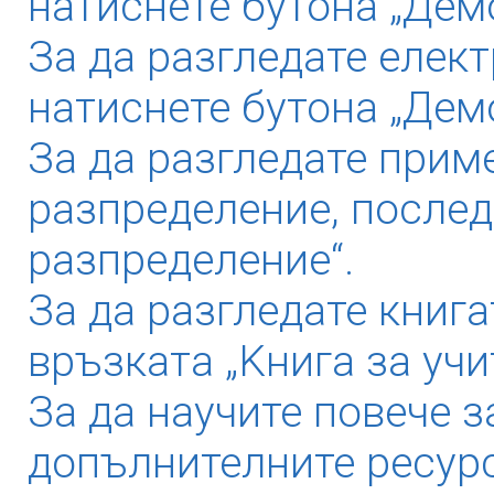
натиснете бутона „Демо
За да разгледате елек
натиснете бутона „Дем
За да разгледате прим
разпределение, послед
разпределение“.
За да разгледате книга
връзката „Kнига за учи
За да научите повече з
допълнителните ресурс