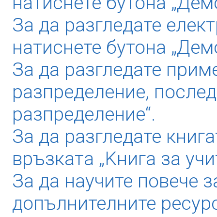
натиснете бутона „Демо
За да разгледате елек
натиснете бутона „Дем
За да разгледате прим
разпределение, послед
разпределение“.
За да разгледате книга
връзката „Kнига за учи
За да научите повече з
допълнителните ресурс