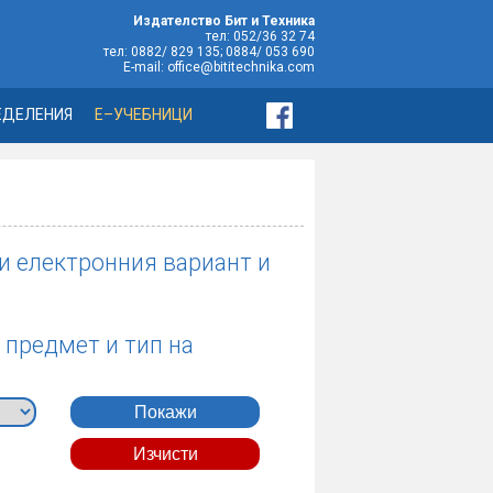
Издателство Бит и Техника
тел: 052/36 32 74
тел: 0882/ 829 135; 0884/ 053 690
E-mail: office@bititechnika.com
ЕДЕЛЕНИЯ
Е–УЧЕБНИЦИ
 и електронния вариант и
 предмет и тип на