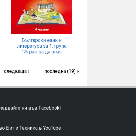
Български език и
литература за 1. група
"Играя, за да зная
следваща ›
последна (19) »
ледвайте ни във Facebook!
во Бит и Техника в YouTube