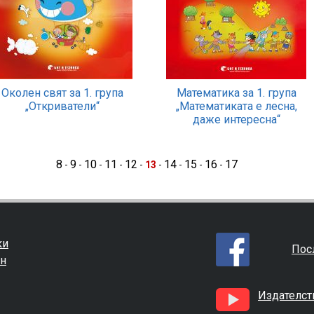
Околен свят за 1. група
Математика за 1. група
„Откриватели“
„Математиката е лесна,
даже интересна“
8
9
10
11
12
14
15
16
17
-
-
-
-
-
13
-
-
-
-
ки
Пос
ин
Издателст