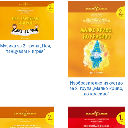
Музика за 2. група „Пея,
танцувам и играя“
Изобразително изкуство
за 2. група „Малко криво,
но красиво“