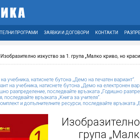
ТЕЛНИ ПРОГРАМИ
ЗАЯВКИ И ДОГОВОРИ
КОНТАКТИ
РАЗПР
 Изобразително изкуство за 1. група „Малко криво, но крас
 на учебника, натиснете бутона „Демо на печатен вариант“.
ант на учебника, натиснете бутона „Демо на електронен вар
шно разпределение, последвайте връзката „Годишно разпре
я, последвайте връзката „Kнига за учителя“.
комплект и допълнителните ресурси, последвайте връзката 
Изобразително 
група „Малк