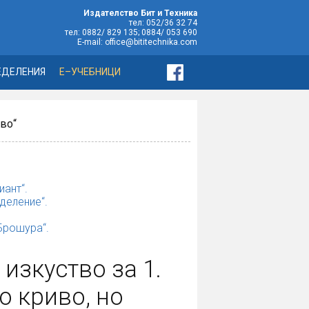
Издателство Бит и Техника
тел: 052/36 32 74
тел: 0882/ 829 135; 0884/ 053 690
E-mail: office@bititechnika.com
ЕДЕЛЕНИЯ
Е–УЧЕБНИЦИ
иво“
иант“.
деление“.
„Брошура“.
изкуство за 1.
о криво, но