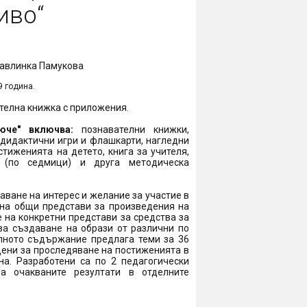
иво“
 Павлинка Памукова
9 година.
телна книжка с приложения
.
люче" включва:
познавателни книжки,
одидактични игри и флашкарти, нагледни
тиженията на детето, книга за учителя,
 (по седмици) и друга методическа
аване на интерес и желание за участие в
 на общи представи за произведения на
 на конкретни представи за средства за
за създаване на образи от различни по
лното съдържание предлага теми за 36
дени за проследяване на постиженията в
на. Разработени са по 2 педагогически
а очакваните резултати в отделните