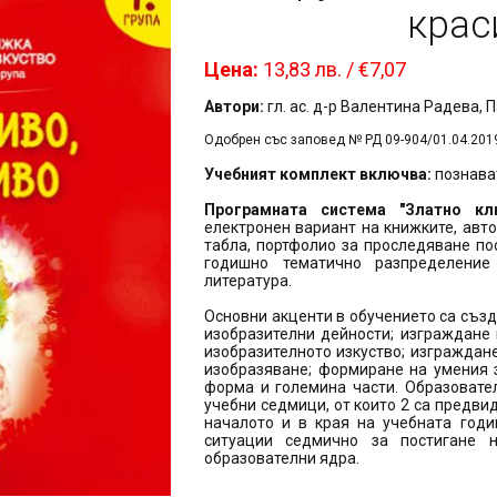
крас
Цена:
13,83 лв. / €7,07
Автори:
гл. ас. д-р Валентина Радева,
Одобрен със заповед № РД 09-904/01.04.201
Учебният комплект включва:
познава
Програмната система "Златно к
електронен вариант на книжките, авт
табла, портфолио за проследяване пос
годишно тематично разпределение
литература.
Основни акценти в обучението са създ
изобразителни дейности; изграждане
изобразителното изкуство; изграждане
изобразяване; формиране на умения 
форма и големина части. Образовате
учебни седмици, от които 2 са предви
началото и в края на учебната годи
ситуации седмично за постигане н
образователни ядра.