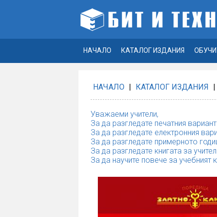
НАЧАЛО
КАТАЛОГ ИЗДАНИЯ
ОБУЧИ
НАЧАЛО
|
КАТАЛОГ ИЗДАНИЯ
|
Уважаеми учители,
За да разгледате печатния вариант
За да разгледате електронния вари
За да разгледате примерното годи
За да разгледате книгата за учител
За да научите повече за учебният 