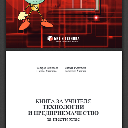
Тодорка
Николова     Силвия
Гърневска
  Светла
Ананиева 
Валентин
Ананиев
КНИГА
ЗА
УЧИТЕЛЯ
ТЕХНОЛОГИИ 
И ПРЕДПРИЕМАЧЕСТВО
за
шести
клас