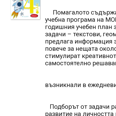
Помагалото съдържа в
учебна програма на МО
годишния учебен план з
задачи – текстови, гео
предлага информация з
повече за нещата около
стимулират креативнот
самостоятелно решаван
възникнали в ежедневи
Подборът от задачи р
развитие на личността 