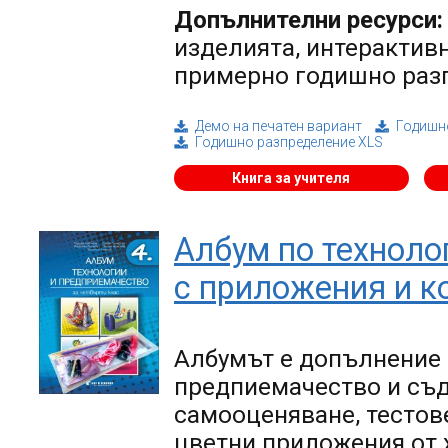
Допълнителни ресурси:
изделията, интерактивн
примерно годишно раз
Демо на печатен вариант
Годишн
Годишно разпределение XLS
Книга за учителя
Албум по техноло
с приложения и к
Албумът е допълнение 
предпиемачество и съд
самооценяване, тестове
цветни приложения от х