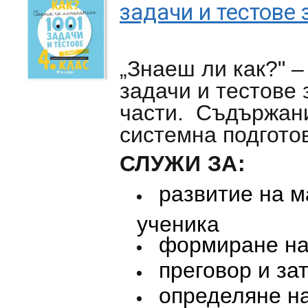
задачи и тестове з
„Знаеш ли как?" –
задачи и тестове
з
части
.
Съдържание
системна подгото
СЛУЖИ ЗА:
развитие на м
ученика
формиране на
преговор и за
определяне на