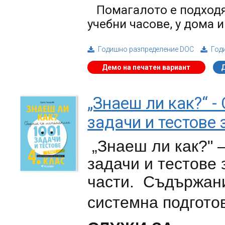
Помагалото е подходящ
учебни часове, у дома 
Годишно разпределение DOC
Год
Демо на печатен вариант
„Знаеш ли как?“ -
задачи и тестове з
„Знаеш ли как?" 
задачи и тестове
з
части
.
Съдържание
системна подгото