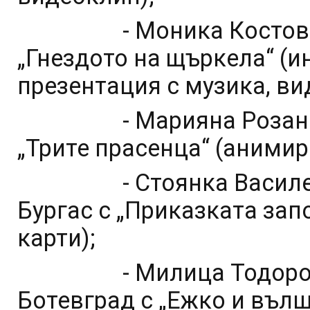
- Моника Костова от Д
„Гнездото на щъркела“ (
презентация с музика, вид
- Марияна Розанова о
„Трите прасенца“ (анимир
- Стоянка Василева от
Бургас с „Приказката зап
карти);
- Милица Тодорова от
Ботевград с „Ежко и вълш