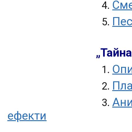
Сме
4.
Пе
5.
„Тайна
Оп
1.
Пла
2.
Ани
3.
ефекти