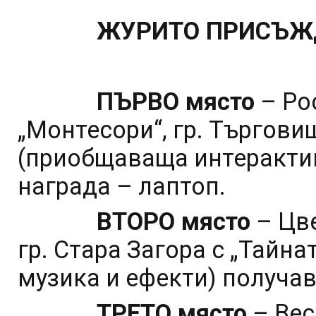
ЖУРИТО ПРИСЪЖ
ПЪРВО място
– Ро
„Монтесори“, гр. Търгови
(приобщаваща интеракти
награда – лаптоп.
ВТОРО място
– Цве
гр. Стара Загора с „Тайн
музика и ефекти) получав
ТРЕТО място
– Вес