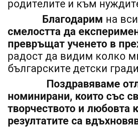
родителите и към нуждите
Благодарим
на вс
смелостта да експеримен
превръщат ученето в пр
радост да видим колко м
българските детски гради
Поздравяваме отличе
номинирани, които със св
творчеството и любовта 
резултатите са вдъхновя