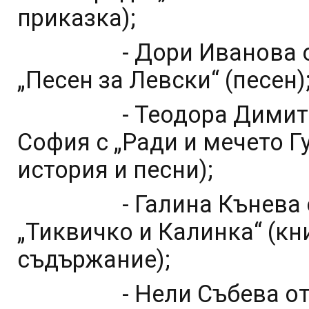
приказка);
- Дори Иванова от ДГ 
„Песен за Левски“ (песен)
- Теодора Димитрова 
София с „Ради и мечето Г
история и песни);
- Галина Кънева от Д
„Тиквичко и Калинка“ (к
съдържание);
- Нели Събева от ДГ „