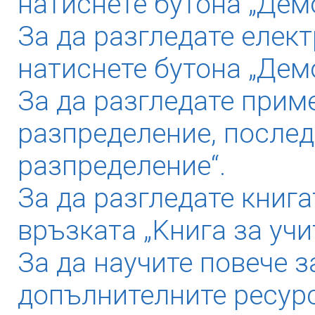
натиснете бутона „Демо
За да разгледате елек
натиснете бутона „Дем
За да разгледате прим
разпределение, послед
разпределение“.
За да разгледате книга
връзката „Kнига за учи
За да научите повече з
допълнителните ресурс