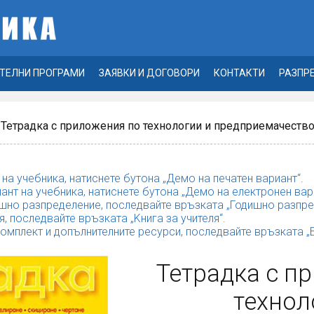
ТЕЛНИ ПРОГРАМИ
ЗАЯВКИ И ДОГОВОРИ
КОНТАКТИ
РАЗПР
 Тетрадка с приложения по технологии и предприемачество 
 на учебника, натиснете бутона „Демо на печатен вариант“.
ант на учебника, натиснете бутона „Демо на електронен вар
шно разпределение, последвайте връзката „Годишно разпре
я, последвайте връзката „Kнига за учителя“.
комплект и допълнителните ресурси, последвайте връзката 
Тетрадка с п
технол