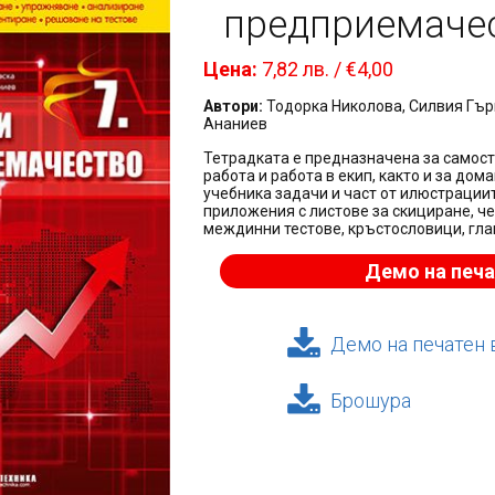
предприемачест
Цена:
7,82 лв. / €4,00
Автори:
Тодорка Николова, Силвия Гър
Ананиев
Тетрадката е предназначена за самосто
работа и работа в екип, както и за до
учебника задачи и част от илюстрации
приложения с листове за скициране, ч
междинни тестове, кръстословици, гла
Демо на печа
Демо на печатен 
Брошура