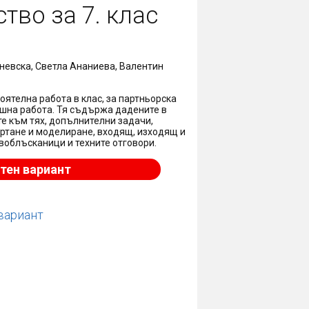
во за 7. клас
невска, Светла Ананиева, Валентин
ятелна работа в клас, за партньорска
машна работа. Тя съдържа дадените в
те към тях, допълнителни задачи,
ертане и моделиране, входящ, изходящ и
воблъсканици и техните отговори.
тен вариант
вариант