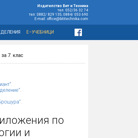
Издателство Бит и Техника
тел: 052/36 32 74
тел: 0882/ 829 135; 0884/ 053 690
E-mail: office@bititechnika.com
ЕДЕЛЕНИЯ
Е–УЧЕБНИЦИ
за 7. клас
иант“.
деление“.
„Брошура“.
риложения по
огии и