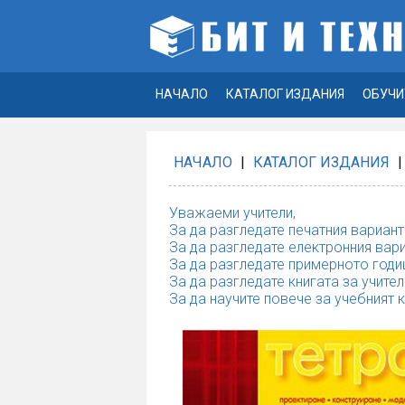
НАЧАЛО
КАТАЛОГ ИЗДАНИЯ
ОБУЧИ
НАЧАЛО
|
КАТАЛОГ ИЗДАНИЯ
|
Уважаеми учители,
За да разгледате печатния вариант
За да разгледате електронния вари
За да разгледате примерното годи
За да разгледате книгата за учител
За да научите повече за учебният 