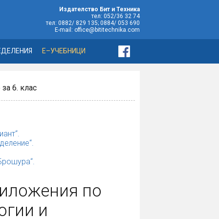
Издателство Бит и Техника
тел: 052/36 32 74
тел: 0882/ 829 135; 0884/ 053 690
E-mail: office@bititechnika.com
ЕДЕЛЕНИЯ
Е–УЧЕБНИЦИ
за 6. клас
иант“.
деление“.
„Брошура“.
риложения по
огии и