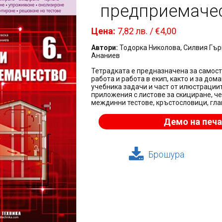
предприемачест
Цена:
7,82 лв. / €4,00
Автори:
Тодорка Николова, Силвия Гър
Ананиев
Тетрадката е предназначена за самосто
работа и работа в екип, както и за до
учебника задачи и част от илюстрации
приложения с листове за скициране, ч
междинни тестове, кръстословици, гла
Демо на печа
Брошура