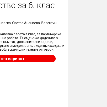
во за 6. клас
невска, Светла Ананиева, Валентин
ятелна работа в клас, за партньорска
машна работа. Тя съдържа дадените в
те към тях, допълнителни задачи,
ертане и моделиране, входящ, изходящ и
воблъсканици и техните отговори.
тен вариант