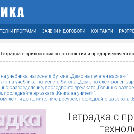
ТЕЛНИ ПРОГРАМИ
ЗАЯВКИ И ДОГОВОРИ
КОНТАКТИ
РАЗПР
 Тетрадка с приложения по технологии и предприемачество 
 на учебника, натиснете бутона „Демо на печатен вариант“.
ант на учебника, натиснете бутона „Демо на електронен вар
шно разпределение, последвайте връзката „Годишно разпре
я, последвайте връзката „Kнига за учителя“.
комплект и допълнителните ресурси, последвайте връзката 
Тетрадка с п
технол