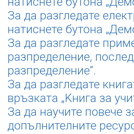
натиснете бутона „Демо
За да разгледате елек
натиснете бутона „Дем
За да разгледате прим
разпределение, послед
разпределение“.
За да разгледате книга
връзката „Kнига за учи
За да научите повече з
допълнителните ресурс