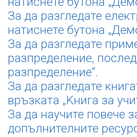
натиснете бутона „Демо
За да разгледате елек
натиснете бутона „Дем
За да разгледате прим
разпределение, послед
разпределение“.
За да разгледате книга
връзката „Kнига за учи
За да научите повече з
допълнителните ресурс