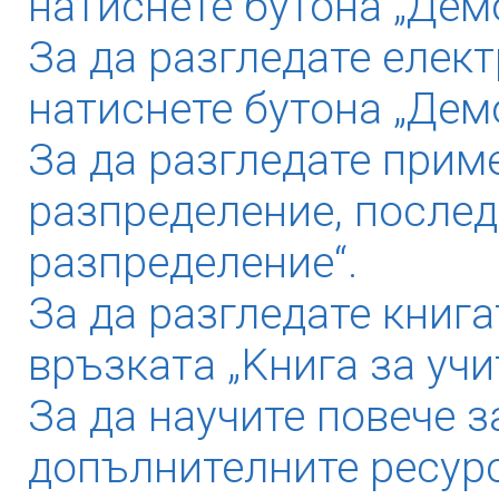
натиснете бутона „Демо
За да разгледате елек
натиснете бутона „Дем
За да разгледате прим
разпределение, послед
разпределение“.
За да разгледате книга
връзката „Kнига за учи
За да научите повече з
допълнителните ресурс