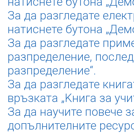
натиснете бутона „Демо
За да разгледате елек
натиснете бутона „Дем
За да разгледате прим
разпределение, послед
разпределение“.
За да разгледате книга
връзката „Kнига за учи
За да научите повече з
допълнителните ресурс