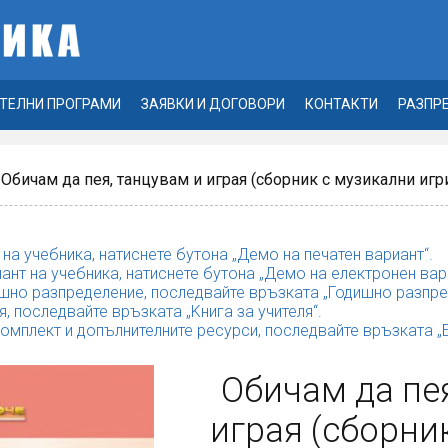
ТЕЛНИ ПРОГРАМИ
ЗАЯВКИ И ДОГОВОРИ
КОНТАКТИ
РАЗПР
 Обичам да пея, танцувам и играя (сборник с музикални игри 
 на учебника, натиснете бутона „Демо на печатен вариант“.
ант на учебника, натиснете бутона „Демо на електронен вар
шно разпределение, последвайте връзката „Годишно разпре
я, последвайте връзката „Kнига за учителя“.
комплект и допълнителните ресурси, последвайте връзката 
Обичам да пея
играя (сборни