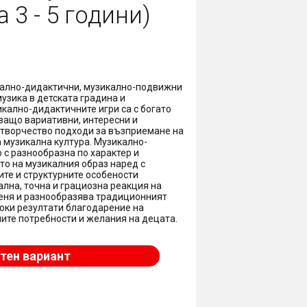
 3 - 5 години)
кално-дидактични, музикално-подвижни
музика в детската градина и
икално-дидактичните игри са с богато
ващо вариативни, интересни и
творчество подходи за възприемане на
 музикална култура. Музикално-
с разнообразна по характер и
то на музикалния образ наред с
те и структурните особености
лна, точна и грациозна реакция на
меня и разнообразява традиционният
соки резултати благодарение на
ите потребности и желания на децата.
тен вариант