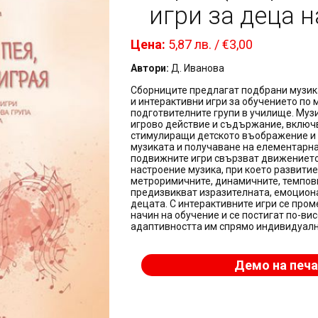
игри за деца на
Цена:
5,87 лв. / €3,00
Автори:
Д. Иванова
Сборниците предлагат подбрани музи
и интерактивни игри за обучението по 
подготвителните групи в училище. Муз
игрово действие и съдържание, включ
стимулиращи детското въображение и 
музиката и получаване на елементарна
подвижните игри свързват движението 
настроение музика, при което развитие
метроримичните, динамичните, темпови
предизвикват изразителната, емоциона
децата. С интерактивните игри се про
начин на обучение и се постигат по-ви
адаптивността им спрямо индивидуалн
Демо на печа