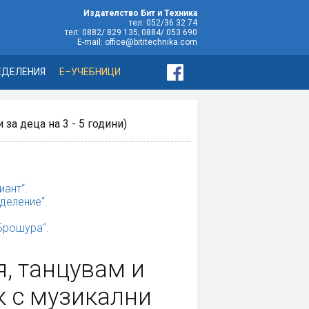
Издателство Бит и Техника
тел: 052/36 32 74
тел: 0882/ 829 135; 0884/ 053 690
E-mail: office@bititechnika.com
ЕДЕЛЕНИЯ
Е–УЧЕБНИЦИ
за деца на 3 - 5 години)
иант“.
деление“.
„Брошура“.
, танцувам и
к с музикални