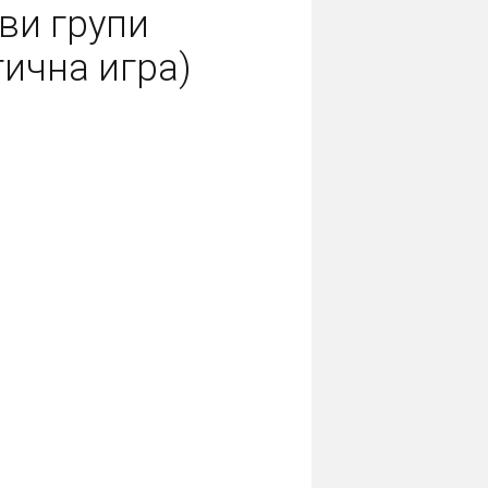
ви групи
ична игра)