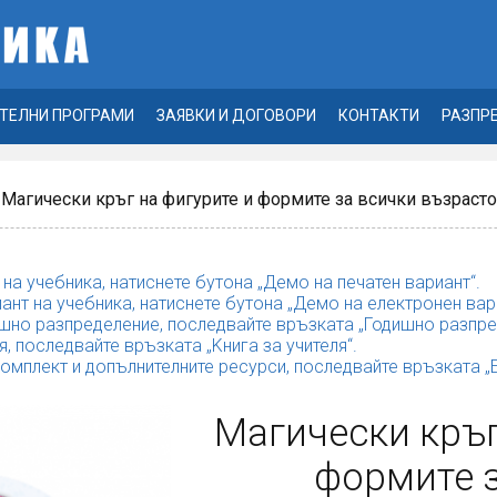
ТЕЛНИ ПРОГРАМИ
ЗАЯВКИ И ДОГОВОРИ
КОНТАКТИ
РАЗПР
 Магически кръг на фигурите и формите за всички възрасто
 на учебника, натиснете бутона „Демо на печатен вариант“.
ант на учебника, натиснете бутона „Демо на електронен вар
шно разпределение, последвайте връзката „Годишно разпре
я, последвайте връзката „Kнига за учителя“.
комплект и допълнителните ресурси, последвайте връзката 
Магически кръг
формите 