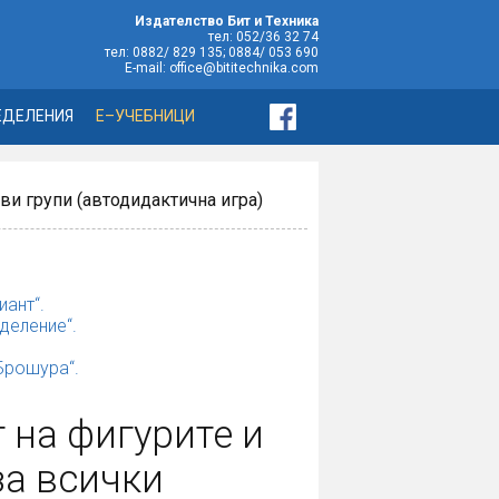
Издателство Бит и Техника
тел: 052/36 32 74
тел: 0882/ 829 135; 0884/ 053 690
E-mail: office@bititechnika.com
ЕДЕЛЕНИЯ
Е–УЧЕБНИЦИ
ви групи (автодидактична игра)
иант“.
деление“.
„Брошура“.
 на фигурите и
за всички