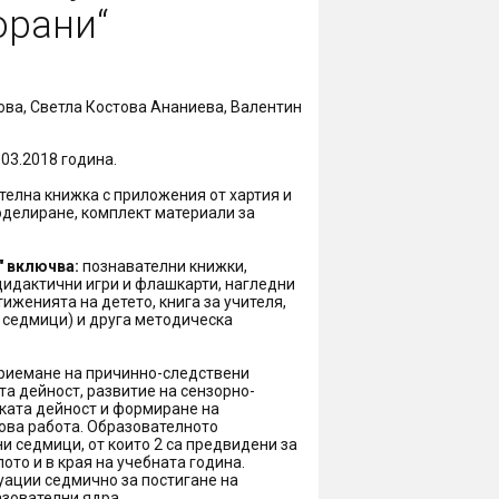
орани“
ова, Светла Костова Ананиева, Валентин
03.2018 година.
телна книжка с приложения от хартия и
моделиране, комплект материали за
" включва:
познавателни книжки,
дидактични игри и флашкарти, нагледни
иженията на детето, книга за учителя,
 седмици) и друга методическа
приемане на причинно-следствени
а дейност, развитие на сензорно-
ката дейност и формиране на
пова работа. Образователното
 седмици, от които 2 са предвидени за
то и в края на учебната година.
уации седмично за постигане на
азователни ядра.