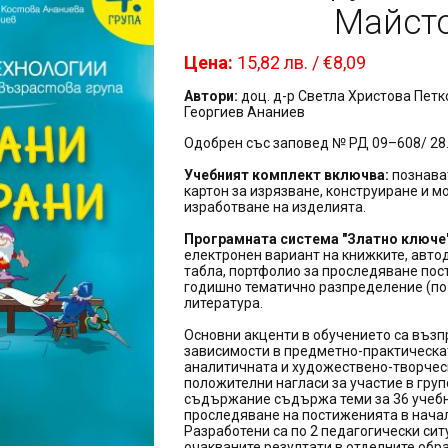
Майст
Цена:
15,82 лв. / €8,09
Автори:
доц. д-р Светла Христова Петк
Георгиев Ананиев
Одобрен със заповед № РД 09–608/ 28.
Учебният комплект включва:
познава
картон за изрязване, конструиране и 
изработване на изделията.
Програмната система "Златно ключе
електронен вариант на книжките, авто
табла, портфолио за проследяване пост
годишно тематично разпределение (по
литература.
Основни акценти в обучението са въз
зависимости в предметно-практическат
аналитичната и художествено-творчес
положителни нагласи за участие в гру
съдържание съдържа теми за 36 учебни
проследяване на постиженията в начало
Разработени са по 2 педагогически сит
очакваните резултати в отделните обр