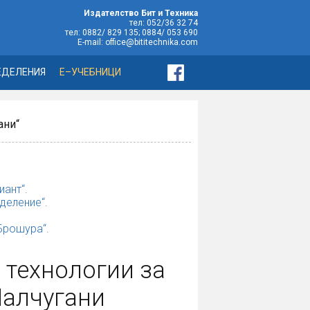
Издателство Бит и Техника
тел: 052/36 32 74
тел: 0882/ 829 135; 0884/ 053 690
E-mail: office@bititechnika.com
ЕДЕЛЕНИЯ
Е–УЧЕБНИЦИ
ани“
иант“.
деление“.
„Брошура“.
 технологии за
Малчугани