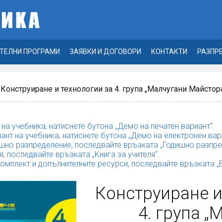
ТЕЛНИ ПРОГРАМИ
ЗАЯВКИ И ДОГОВОРИ
КОНТАКТИ
РАЗПР
 Конструиране и технологии за 4. група „Малчугани Майстор
 на учебника, натиснете бутона „Демо на печатен вариант“.
ант на учебника, натиснете бутона „Демо на електронен вар
шно разпределение, последвайте връзката „Годишно разпре
я, последвайте връзката „Kнига за учителя“.
комплект и допълнителните ресурси, последвайте връзката 
Конструиране и
4. група „