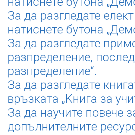
натиснете бутона „Демо
За да разгледате елек
натиснете бутона „Дем
За да разгледате прим
разпределение, послед
разпределение“.
За да разгледате книга
връзката „Kнига за учи
За да научите повече з
допълнителните ресурс