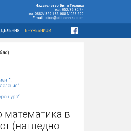
Издателство Бит и Техника
тел: 052/36 32 74
тел: 0882/ 829 135; 0884/ 053 690
E-mail: office@bititechnika.com
ЕДЕЛЕНИЯ
Е–УЧЕБНИЦИ
абло)
иант“.
деление“.
„Брошура“.
о математика в
аст (нагледно