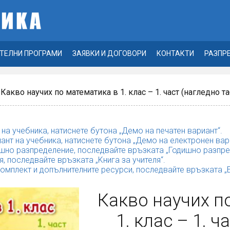
ТЕЛНИ ПРОГРАМИ
ЗАЯВКИ И ДОГОВОРИ
КОНТАКТИ
РАЗПР
 Какво научих по математика в 1. клас – 1. част (нагледно т
 на учебника, натиснете бутона „Демо на печатен вариант“.
ант на учебника, натиснете бутона „Демо на електронен вар
шно разпределение, последвайте връзката „Годишно разпре
я, последвайте връзката „Kнига за учителя“.
комплект и допълнителните ресурси, последвайте връзката 
Какво научих п
1. клас – 1. ч