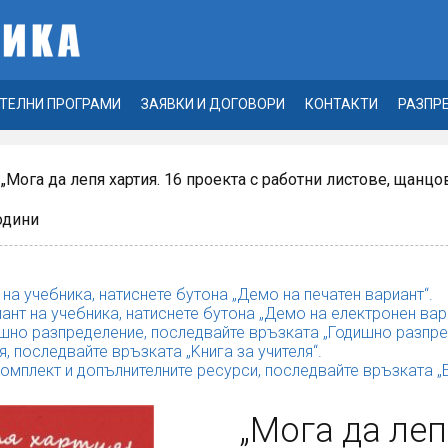
ТЕЛНИ ПРОГРАМИ
ЗАЯВКИ И ДОГОВОРИ
КОНТАКТИ
РАЗПР
 „Мога да лепя хартия. 16 проекта с работни листове, щанц
одини
 на учебника, натиснете бутона „Демо на печатен вариант“.
ант на учебника, натиснете бутона „Демо на електронен вар
шно разпределение, последвайте връзката „Годишно разпре
я, последвайте връзката „Kнига за учителя“.
комплект и допълнителните ресурси, последвайте връзката 
„Мога да леп