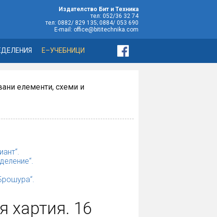
Издателство Бит и Техника
тел: 052/36 32 74
тел: 0882/ 829 135; 0884/ 053 690
E-mail: office@bititechnika.com
ЕДЕЛЕНИЯ
Е–УЧЕБНИЦИ
овани елементи, схеми и
иант“.
деление“.
„Брошура“.
я хартия. 16