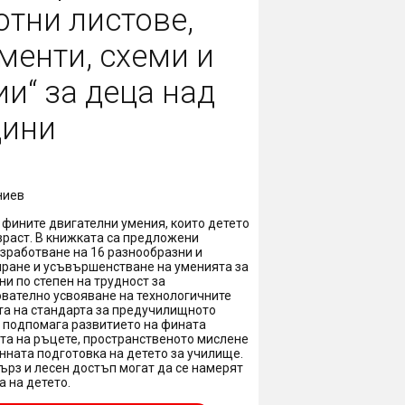
отни листове,
менти, схеми и
и“ за деца над
дини
ниев
т фините двигателни умения, които детето
зраст. В книжката са предложени
изработване на 16 разнообразни и
иране и усъвършенстване на уменията за
ни по степен на трудност за
вателно усвояване на технологичните
та на стандарта за предучилищното
 подпомага развитието на фината
та на ръцете, пространственото мислене
нната подготовка на детето за училище.
ърз и лесен достъп могат да се намерят
 на детето.