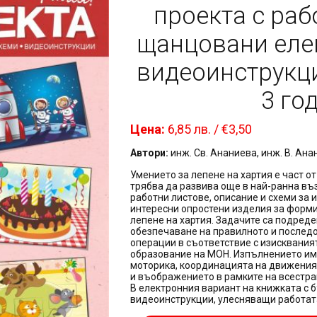
проекта с раб
щанцовани еле
видеоинструкци
3 го
Цена:
6,85 лв. / €3,50
Автори:
инж. Св. Ананиева, инж. В. Ана
Умението за лепене на хартия е част о
трябва да развива още в най-ранна въ
работни листове, описание и схеми за 
интересни опростени изделия за форм
лепене на хартия. Задачите са подреде
обезпечаване на правилното и последо
операции в съответствие с изисквания
образование на МОН. Изпълнението им
моторика, координацията на движения
и въображението в рамките на всестра
В електронния вариант на книжката с б
видеоинструкции, улесняващи работата